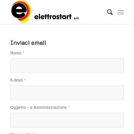
Inviaci email
Nome
*
E-Mail
*
Oggetto - a Amministrazione
*