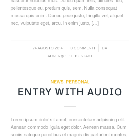
nascetur ridiculus mus. Donec quam felis, ultricies nec,
pellentesque eu, pretium quis, sem. Nulla consequat
massa quis enim. Donec pede justo, fringilla vel, aliquet
nec, vulputate eget, arcu. In enim justo, […]
/
/
24 AGOSTO 2014
0 COMMENTI
DA
ADMIN@ELETTROSTART
NEWS
,
PERSONAL
ENTRY WITH AUDIO
Lorem ipsum dolor sit amet, consectetuer adipiscing elit.
Aenean commodo ligula eget dolor. Aenean massa. Cum
sociis natoque penatibus et magnis dis parturient montes,