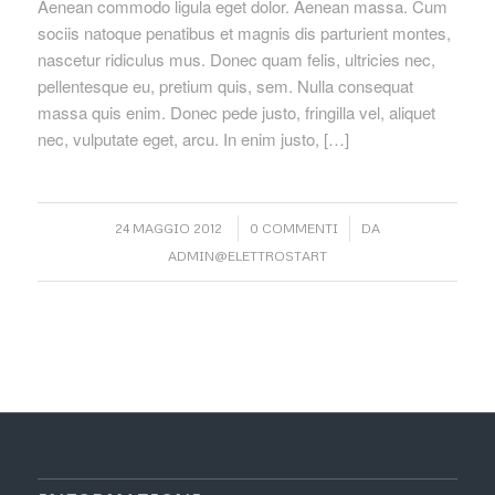
Aenean commodo ligula eget dolor. Aenean massa. Cum
sociis natoque penatibus et magnis dis parturient montes,
nascetur ridiculus mus. Donec quam felis, ultricies nec,
pellentesque eu, pretium quis, sem. Nulla consequat
massa quis enim. Donec pede justo, fringilla vel, aliquet
nec, vulputate eget, arcu. In enim justo, […]
/
/
24 MAGGIO 2012
0 COMMENTI
DA
ADMIN@ELETTROSTART