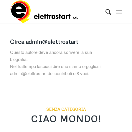
Circa
admin@elettrostart
Questo autore deve ancora scrivere la sua
biografia.
Nel frattempo lasciaci dire che siamo orgogliosi
admin@elettrostart
dei contributi e 8 voci.
SENZA CATEGORIA
CIAO MONDO!